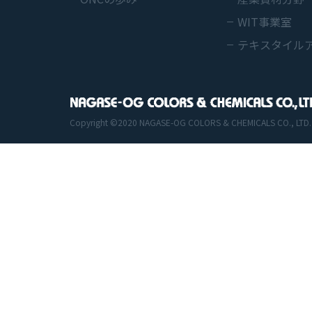
WIT事業室
テキスタイル
Copyright ©2020 NAGASE-OG COLORS & CHEMICALS CO., LTD. All