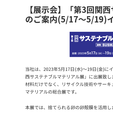
【展示会】「第3回関西
のご案内(5/17～5/1
当社は、
2023
年
5
月
17
日
(
水
)
～
19
日
(
金
)
に
西サステナブルマテリアル展」に出展致し
材料だけでなく、リサイクル技術やサーキ
マテリアルの総合展です。
本展では、捨てられる卵の卵殻膜を活用し