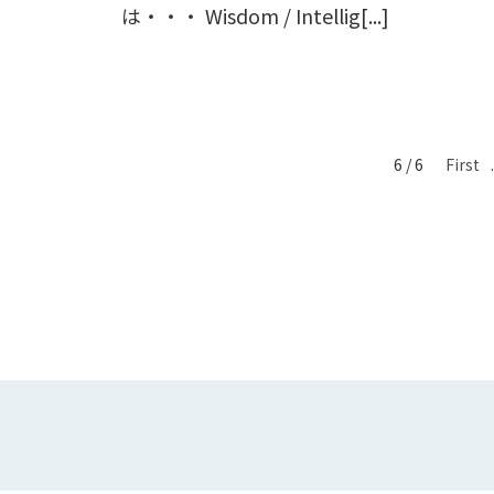
は・・・ Wisdom / Intellig[...]
6 / 6
First
.