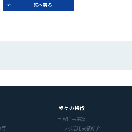
一覧へ戻る
？
我々の特徴
WIT事業室
分野
ラボ活用実績紹介