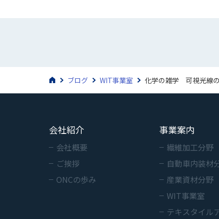
ブログ
WIT事業室
化学の雑学 可視光線
会社紹介
事業案内
会社概要
繊維加工分野
ご挨拶
自動車内装材
ONCの歩み
産業資材分野
WIT事業室
テキスタイル